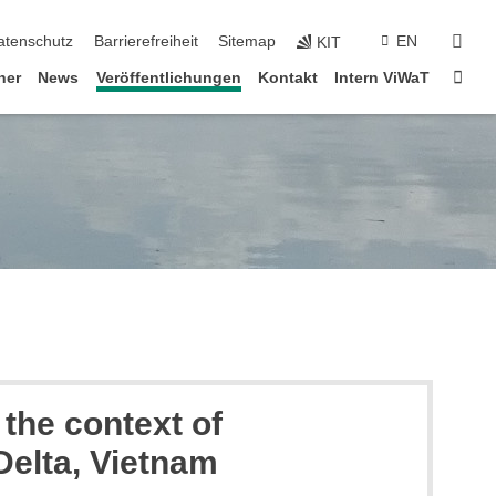
suc
atenschutz
Barrierefreiheit
Sitemap
EN
KIT
Star
ner
News
Veröffentlichungen
Kontakt
Intern ViWaT
the context of
Delta, Vietnam