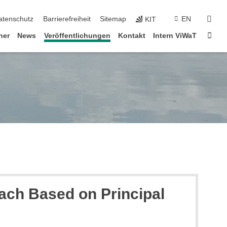
suc
atenschutz
Barrierefreiheit
Sitemap
EN
KIT
Star
ner
News
Veröffentlichungen
Kontakt
Intern ViWaT
ach Based on Principal