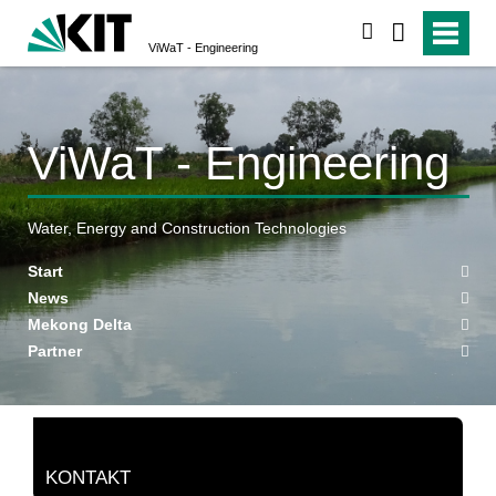
suchen
ViWaT - Engineering
ViWaT - Engineering
Water, Energy and Construction Technologies
Start
News
Mekong Delta
Partner
KONTAKT