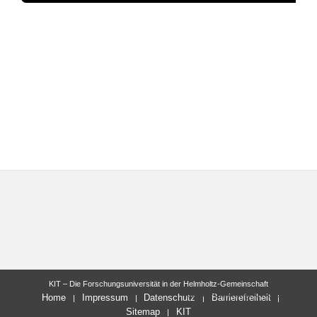
KIT – Die Forschungsuniversität in der Helmholtz-Gemeinschaft
letzte Änderung: 07.08.2020
Home
Impressum
Datenschutz
Barrierefreiheit
Sitemap
KIT